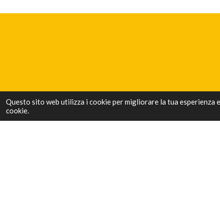
Questo sito web utilizza i cookie per migliorare la tua esperienza 
cookie.
Luoghi da visitare ð
Scrivi cittÃ , paese o nome del luogo e clicca cerca.