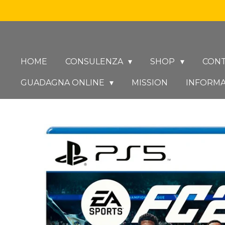
Vai
al
contenuto
principale
HOME
CONSULENZA
SHOP
CONT
GUADAGNA ONLINE
MISSION
INFORMA