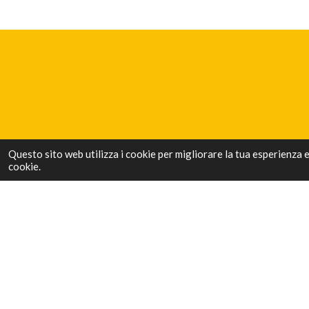
Questo sito web utilizza i cookie per migliorare la tua esperienza 
cookie.
Luoghi da visitare ð
Scrivi cittÃ , paese o nome del luogo e clicca cerca.