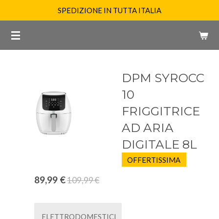
SPEDIZIONE IN TUTTA ITALIA
Vai
al
contenuto
principale
DPM SYROCC
10
FRIGGITRICE
AD ARIA
DIGITALE 8L
OFFERTISSIMA
89,99 €
109,99 €
ELETTRODOMESTICI