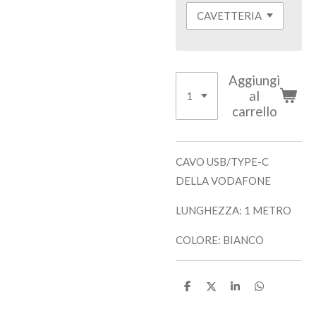
Aggiungi
al
carrello
CAVO USB/TYPE-C
DELLA VODAFONE
LUNGHEZZA: 1 METRO
COLORE: BIANCO
C
C
C
C
o
o
o
o
n
n
n
n