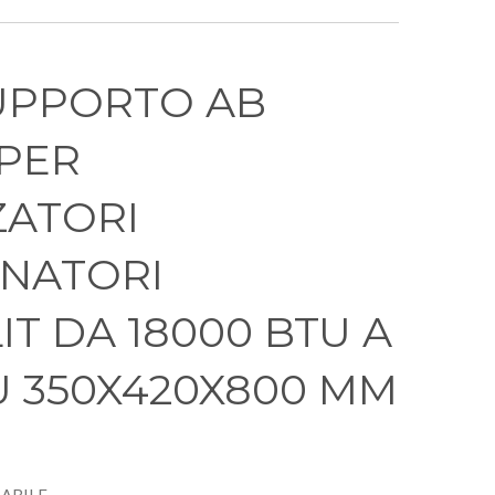
UPPORTO AB
PER
ZATORI
NATORI
T DA 18000 BTU A
U 350X420X800 MM