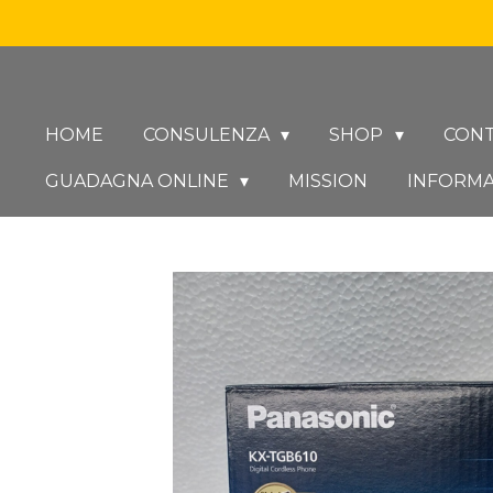
Vai
al
contenuto
principale
HOME
CONSULENZA
SHOP
CONT
GUADAGNA ONLINE
MISSION
INFORMA