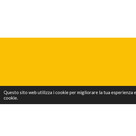
Questo sito web utilizza i cookie per migliorare la tua esperienza 
cookie.
Luoghi da visitare ð
Scrivi cittÃ , paese o nome del luogo e clicca cerca.