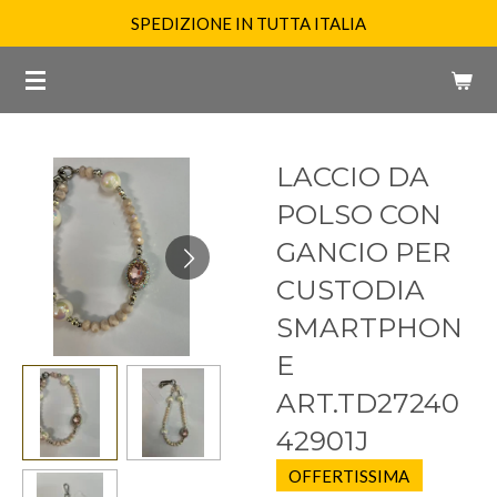
SPEDIZIONE IN TUTTA ITALIA
Vai
al
contenuto
principale
LACCIO DA
POLSO CON
GANCIO PER
CUSTODIA
SMARTPHON
E
ART.TD27240
42901J
OFFERTISSIMA