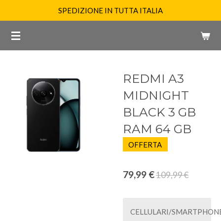
SPEDIZIONE IN TUTTA ITALIA
Vai
al
contenuto
principale
REDMI A3
MIDNIGHT
BLACK 3 GB
RAM 64 GB
OFFERTA
79,99 €
109,99 €
CELLULARI/SMARTPHON