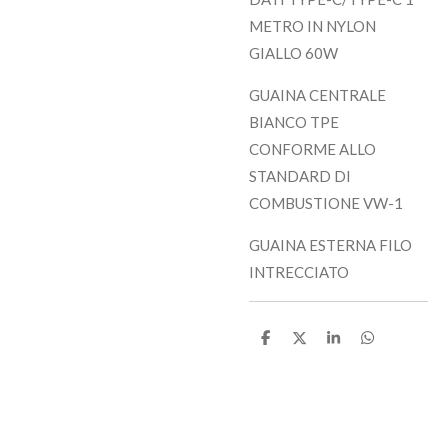
METRO IN NYLON
GIALLO 60W
GUAINA CENTRALE
BIANCO TPE
CONFORME ALLO
STANDARD DI
COMBUSTIONE VW-1
GUAINA ESTERNA FILO
INTRECCIATO
C
C
C
C
o
o
o
o
n
n
n
n
d
d
d
d
i
i
i
i
v
v
v
v
i
i
i
i